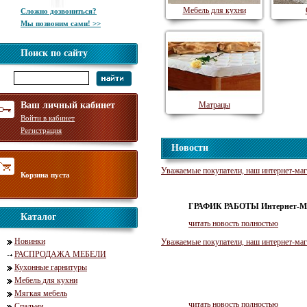
Мебель для кухни
Сложно дозвониться?
Мы позвоним сами! >>
Поиск по сайту
Ваш личный кабинет
Матрацы
Войти в кабинет
Регистрация
Новости
Уважаемые покупатели, наш интернет-м
Корзина пуста
ГРАФИК РАБОТЫ Интернет-М
Каталог
читать новость полностью
Новинки
Уважаемые покупатели, наш интернет-
РАСПРОДАЖА МЕБЕЛИ
Кухонные гарнитуры
Мебель для кухни
Мягкая мебель
читать новость полностью
Спальни