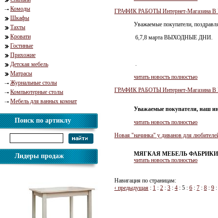
Комоды
ГРАФИК РАБОТЫ Интернет-Магазина
Шкафы
Уважаемые покупатели, поздравля
Тахты
Кровати
6,7,8 марта ВЫХОДНЫЕ ДНИ.
Гостиные
Прихожие
.
Детская мебель
Матрасы
читать новость полностью
Журнальные столы
ГРАФИК РАБОТЫ Интернет-Магазина
Компьютерные столы
Мебель для ванных комнат
Уважаемые покупатели, наш ин
Поиск по артиклу
читать новость полностью
Новая "начинка" у диванов для любителей
МЯГКАЯ МЕБЕЛЬ ФАБРИКИ 
Лидеры продаж
читать новость полностью
Навигация по страницам:
‹ предыдущая
:
1
:
2
:
3
:
4
:
5
:
6
:
7
:
8
:
9