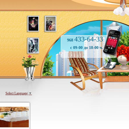
433-64-33
968
с 09-00 до 18-00 ч.
Select Language
▼