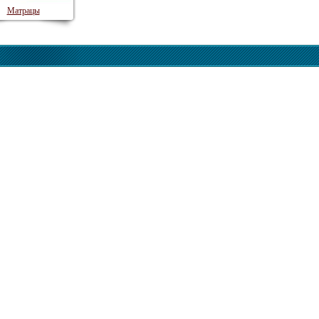
Матрацы
‚