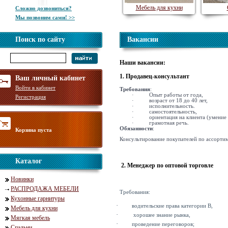
Мебель для кухни
Сложно дозвониться?
Мы позвоним сами! >>
Поиск по сайту
Вакансии
Наши вакансии:
1. Продавец-консультант
Ваш личный кабинет
Войти в кабинет
Требования
:
·
Опыт работы от года,
Регистрация
·
возраст от 18 до 40 лет,
·
исполнительность.
·
самостоятельность,
·
ориентация на клиента (умение
·
грамотная речь.
Обязанности
:
Корзина пуста
Консультирование покупателей по ассорти
Каталог
2. Менеджер по оптовой торговле
Новинки
РАСПРОДАЖА МЕБЕЛИ
Требования:
Кухонные гарнитуры
·
водительские права категории B,
Мебель для кухни
·
хорошее знание рынка,
Мягкая мебель
·
проведение переговоров;
Спальни