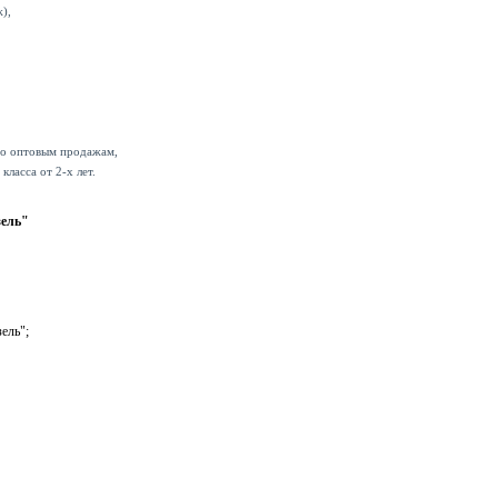
),
по оптовым продажам,
ласса от 2-х лет.
зель"
ель";