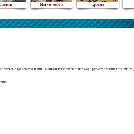
Спальни
Мягкая мебель
Кровати
 общаться с требовательными клиентами); творческий подход к работе; приятная внешность
менту