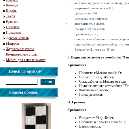
·
активные продажи (технология продаж
Комоды
·
уверенный пользователь ПК,
Шкафы
·
гражданство РФ ,
Тахты
·
стрессовоустойчивость,
Кровати
·
аккуратность в делах,
Гостиные
·
быстрая обучаемость,
Прихожие
·
грамотная речь ,
Детская мебель
·
стандартные обязанности менеджера 
Матрасы
·
опыт работы в продаже мебели эконом к
Журнальные столы
·
Возраст от 21 года до 40 лет.
Компьютерные столы
3. Водитель со своим автомобилем "Га
Мебель для ванных комнат
Требования:
Поиск по артиклу
Прописка г.Москва или М.О;
Возраст от 25 до 45 лет;
Стаж работы по Москве от года;
Наличие личного автомобиля "Газ
Комуникабельность;
Лидеры продаж
Понктуальность.
4. Грузчик
Требования:
Возраст от 20 до 40 лет;
Прописка в г.Москва либо М.О;
Выносливость;