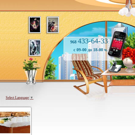
433-64-33
968
с 09-00 до 18-00 ч.
Select Language
▼