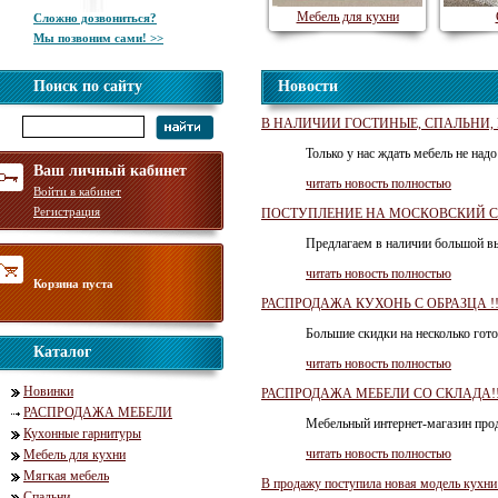
Мебель для кухни
Сложно дозвониться?
Мы позвоним сами! >>
Поиск по сайту
Новости
В НАЛИЧИИ ГОСТИНЫЕ, СПАЛЬНИ, К
Только у нас ждать мебель не надо
Ваш личный кабинет
читать новость полностью
Войти в кабинет
Регистрация
ПОСТУПЛЕНИЕ НА МОСКОВСКИЙ СК
Предлагаем в наличии большой в
читать новость полностью
Корзина пуста
РАСПРОДАЖА КУХОНЬ С ОБРАЗЦА !!
Большие скидки на несколько гот
Каталог
читать новость полностью
Новинки
РАСПРОДАЖА МЕБЕЛИ СО СКЛАДА!!
РАСПРОДАЖА МЕБЕЛИ
Мебельный интернет-магазин про
Кухонные гарнитуры
читать новость полностью
Мебель для кухни
Мягкая мебель
В продажу поступила новая модель кухни
Спальни