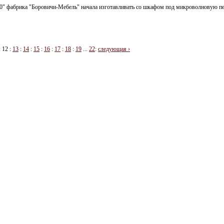
0" фабрика "Боровичи-Мебель" начала изготавливать со шкафом под микроволновую печ
:
12
:
13
:
14
:
15
:
16
:
17
:
18
:
19
...
22
:
следующая ›