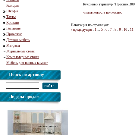
Кухонный гарнитур "Престиж 300
Комоды
Шкафы
читать новость полностью
Тахты
Кровати
Навигация по страницам:
Гостиные
‹ предыдущая
:
1
...
5
:
6
:
7
:
8
:
9
:
10
:
11
Прихожие
Детская мебель
Матрасы
Журнальные столы
Компьютерные столы
Мебель для ванных комнат
Поиск по артиклу
Лидеры продаж