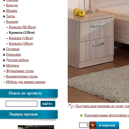
Комоды
Шкафы
Тахты
Кровати
Кровати (80-90см)
Кровати (120см)
Кровати (140см)
Кровати (160см)
Гостиные
Прихожие
Детская мебель
Матрасы
Журнальные столы
Компьютерные столы
Мебель для ванных комнат
Поиск по артиклу
Получить консультацию по этому то
Лидеры продаж
Дополнительные фотографии т