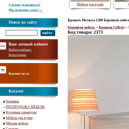
Мебель для кухни
Сложно дозвониться?
Мы позвоним сами! >>
Кровать Мелисса 1200 Боровичи мебел
Поиск по сайту
Боровичи мебель
Кровати (120см)
Код товара: 2373
Ваш личный кабинет
Войти в кабинет
Регистрация
Корзина пуста
Каталог
Новинки
РАСПРОДАЖА МЕБЕЛИ
Кухонные гарнитуры
Мебель для кухни
Мягкая мебель
Спальни