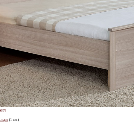
вару
овара
(1 шт.)