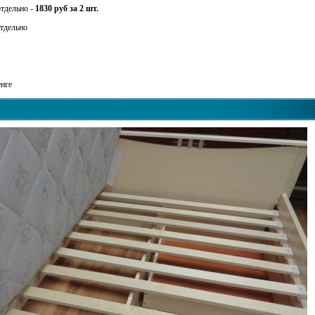
тдельно -
1830 руб за 2 шт.
отдельно
енге