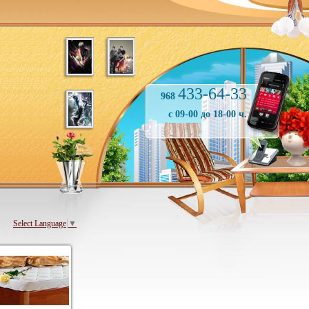
433-64-33
968
с 09-00 до 18-00 ч.
Select Language
▼