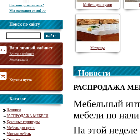
Мебель для кухни
Сложно дозвониться?
Мы позвоним сами! >>
Поиск по сайту
Ваш личный кабинет
Матрацы
Войти в кабинет
Регистрация
Новости
Корзина пуста
РАСПРОДАЖА МЕБ
Каталог
Мебельный инт
Новинки
мебели по нали
РАСПРОДАЖА МЕБЕЛИ
Кухонные гарнитуры
На этой неделе
Мебель для кухни
Мягкая мебель
Спальни