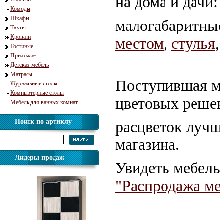
на дома и дачи:
Комоды
Шкафы
малогабаритн
Тахты
Кровати
местом
,
стулья
Гостиные
Прихожие
Детская мебель
Матрасы
Поступившая ме
Журнальные столы
Компьютерные столы
цветовых реше
Мебель для ванных комнат
Поиск по артиклу
расцветок лучш
магазина.
Лидеры продаж
Увидеть мебель
"Распродажа м