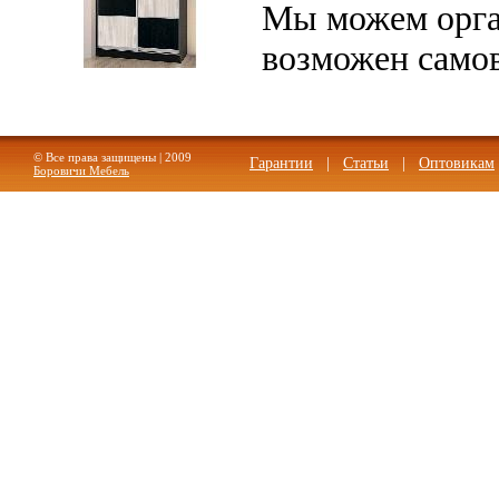
Мы можем орган
возможен самов
Шкаф-купе 2-х дверный со
вставками 1755 мм
© Все права защищены | 2009
Гарантии
|
Статьи
|
Оптовикам
Боровичи Мебель