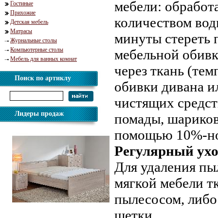
мебели: обработ
Гостиные
Прихожие
количеством воды
Детская мебель
Матрасы
минуты стереть 
Журнальные столы
Компьютерные столы
мебельной обивк
Мебель для ванных комнат
через ткань (тем
Поиск по артиклу
обивки дивана и
чистящих средст
Лидеры продаж
помады, шариков
помощью 10%-ног
Регулярный ухо
Для удаления пы
мягкой мебели т
пылесосом, либо
Кровать Мелисса 1200
щетки.