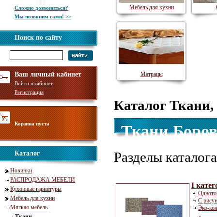
Мебель для кухни
Сложно дозвониться?
Мы позвоним сами! >>
Поиск по сайту
Ваш личный кабинет
Матрацы
Войти в кабинет
Регистрация
Каталог Ткани,
Корзина пуста
Ткани Боров
Разделы каталога
Каталог
Новинки
РАСПРОДАЖА МЕБЕЛИ
I кате
Кухонные гарнитуры
Одното
Мебель для кухни
С рису
Мягкая мебель
Эко-ко
...
Ткани