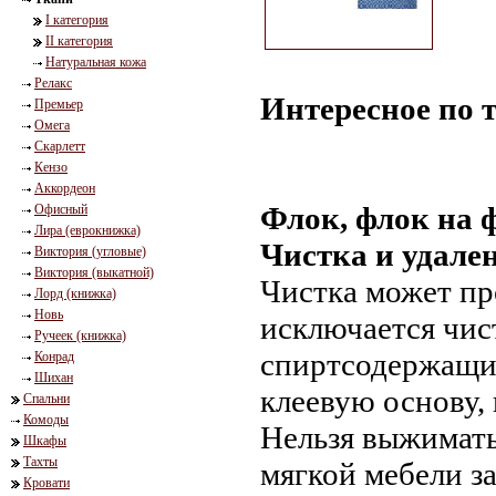
I категория
II категория
Натуральная кожа
Релакс
Интересное по 
Премьер
Омега
Скарлетт
Кензо
Аккордеон
Флок, флок на 
Офисный
Лира (еврокнижка)
Чистка и удале
Виктория (угловые)
Виктория (выкатной)
Чистка может пр
Лорд (книжка)
Новь
исключается чис
Ручеек (книжка)
спиртсодержащим
Конрад
Шихан
клеевую основу, 
Спальни
Комоды
Нельзя выжимать
Шкафы
Тахты
мягкой мебели з
Кровати