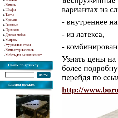
Беспружинные м
Комоды
вариантах из с
Шкафы
Тахты
- внутреннее н
Кровати
Гостиные
Прихожие
- из латекса,
Детская мебель
Матрасы
- комбинирован
Журнальные столы
Компьютерные столы
Мебель для ванных комнат
Узнать цены на
Поиск по артиклу
более подробн
перейдя по ссы
Лидеры продаж
http://www.bor