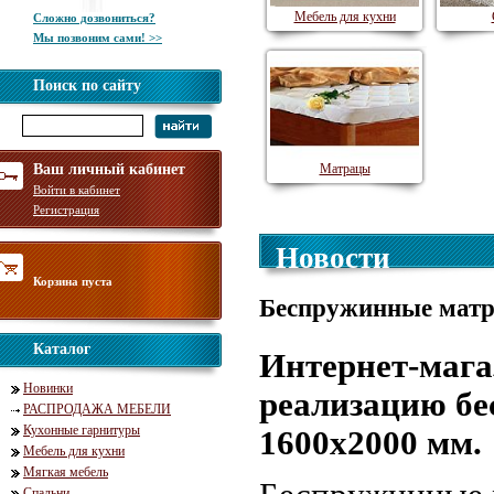
Мебель для кухни
Сложно дозвониться?
Мы позвоним сами! >>
Поиск по сайту
Ваш личный кабинет
Матрацы
Войти в кабинет
Регистрация
Новости
Корзина пуста
Беспружинные матр
Каталог
Интернет-мага
Новинки
реализацию б
РАСПРОДАЖА МЕБЕЛИ
Кухонные гарнитуры
1600х2000 мм.
Мебель для кухни
Мягкая мебель
Спальни